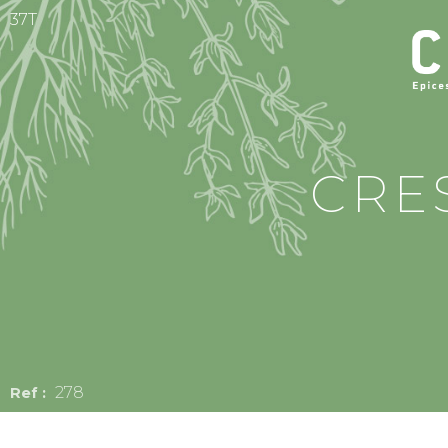
37T
CRE
278