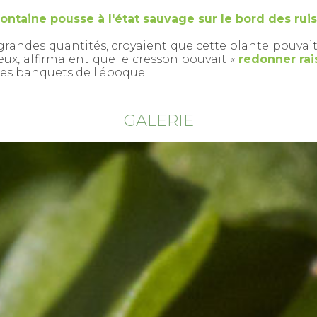
ontaine pousse à l'état sauvage sur le bord des rui
randes quantités, croyaient que cette plante pouvai
 eux, affirmaient que le cresson pouvait «
redonner rai
 les banquets de l'époque.
GALERIE