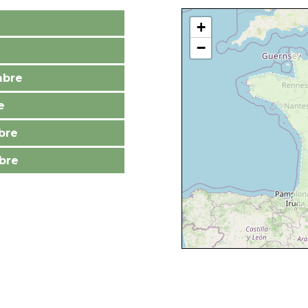
+
−
mbre
e
bre
bre