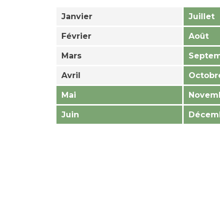
Janvier
Juillet
Février
Août
Mars
Septe
Avril
Octobr
Mai
Novem
Juin
Décem