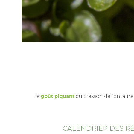
Le
goût piquant
du cresson de fontaine 
CALENDRIER DES R