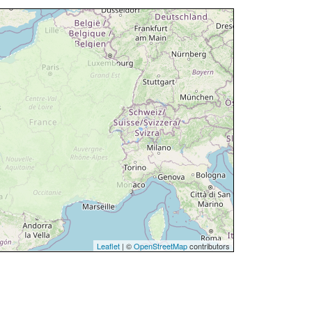
Leaflet
| ©
OpenStreetMap
contributors