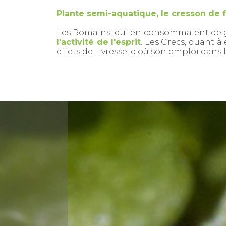
Plante semi-aquatique, le cresson de f
Les Romains, qui en consommaient de g
l'activité de l'esprit
. Les Grecs, quant à
effets de l'ivresse, d'où son emploi dans