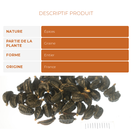
DESCRIPTIF PRODUIT
NATURE
Épices
PARTIE DE LA
Graine
PLANTE
FORME
Entier
ORIGINE
France