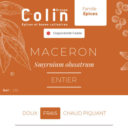
15K
Famille :
Épices
Disponibilité Faible
MACERON
Smyrnium olusatrum
ENTIER
233
DOUX
FRAIS
CHAUD PIQUANT