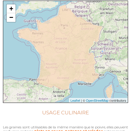
+
−
Leaflet
| ©
OpenStreetMap
contributors
USAGE CULINAIRE
Les graines sont utilisables de la même manière que le poivre, elles peuvent