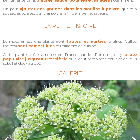
parfumer certains
plats en sauce, potages et salades
notamment.
On peut
ajouter ces graines dans les moulins à poivre
, que cela
soit seules ou avec du "vrai poivre" afin de mixer les saveurs.
LA PETITE HISTOIRE
Le macaron est une plante dont
toutes les parties
(graines, feuilles,
racines)
sont comestibles
et utilisables en cuisine.
Cette plante a été amenée en France par les Romains, et y
a été
populaire jusqu'au 15
ème
siècle
où elle fut remplacée par le céleri, plus
subtil et doux au goût.
GALERIE