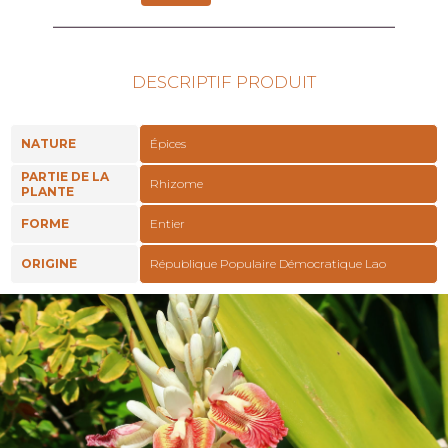
DESCRIPTIF PRODUIT
NATURE
Épices
PARTIE DE LA
Rhizome
PLANTE
FORME
Entier
ORIGINE
République Populaire Démocratique Lao