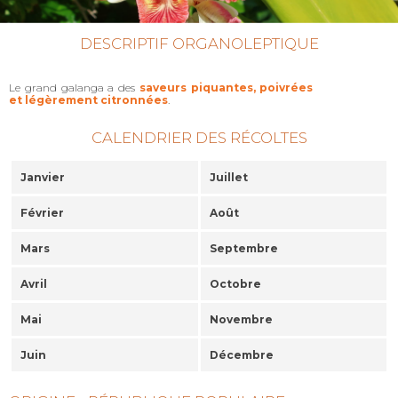
DESCRIPTIF ORGANOLEPTIQUE
Le grand galanga a des
saveurs piquantes, poivrées
et légèrement citronnées
.
CALENDRIER DES RÉCOLTES
Janvier
Juillet
Février
Août
Mars
Septembre
Avril
Octobre
Mai
Novembre
Juin
Décembre