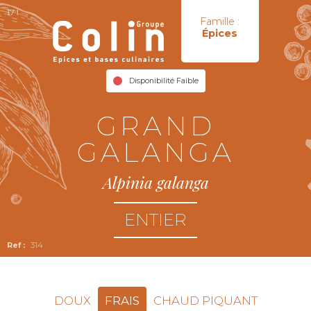
17 I
Famille :
Épices
Disponibilité Faible
GRAND
GALANGA
Alpinia galanga
ENTIER
314
DOUX
FRAIS
CHAUD PIQUANT