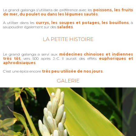
Le grand galanga s'utilisera de préférence avec les
poissons, les fruits
de mer, du poulet ou dans les légumes sautés
.
A utiliser dans les
currys, les soupes et potages, les bouillons
, à
saupoudrer également sur des
salades
.
LA PETITE HISTOIRE
Le grand galanga a servi aux
médecines chinoises et indiennes
très tôt
, vers 500 après J.-C. Il aurait des effets
euphoriques et
aphrodisiaques
.
C'est une épice encore
très peu utilisée de nos jours
.
GALERIE