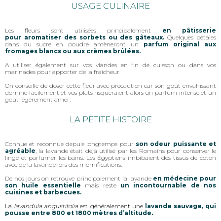
USAGE CULINAIRE
Les fleurs sont utilisées principalement
en pâtisserie
pour aromatiser des sorbets ou des gâteaux.
Quelques pétales
dans du sucre en poudre amèneront un
parfum original aux
fromages blancs ou aux crèmes brûlées.
A utiliser également sur vos viandes en fin de cuisson ou dans vos
marinades pour apporter de la fraîcheur.
On conseille de doser cette fleur avec précaution car son goût envahissant
domine facilement et vos plats risqueraient alors un parfum intense et un
goût légèrement amer.
LA PETITE HISTOIRE
Connue et reconnue depuis longtemps pour
son odeur puissante et
agréable
, la lavande était déjà utilisé par les Romains pour conserver le
linge et parfumer les bains. Les Égyptiens imbibaient des tissus de coton
avec de la lavande lors des momifications.
De nos jours on retrouve principalement la lavande
en médecine pour
son huile essentielle
mais reste
un incontournable de nos
cuisines et barbecues.
La
lavandula angustifolia
est généralement une
lavande sauvage, qui
pousse entre 800 et 1800 mètres d’altitude.