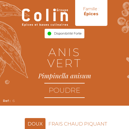
44O
Famille :
Épices
Disponibilité Forte
ANIS
VERT
Pimpinella anisum
POUDRE
6
DOUX
FRAIS CHAUD PIQUANT