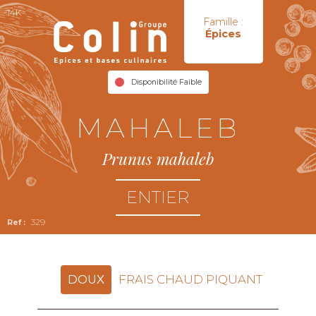
14K
Famille :
Épices
Disponibilité Faible
MAHALEB
Prunus mahaleb
ENTIER
329
DOUX
FRAIS CHAUD PIQUANT