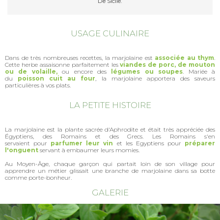
De Sicile.
USAGE CULINAIRE
Dans de très nombreuses recettes, la marjolaine est
associée au thym
.
Cette herbe assaisonne parfaitement les
viandes de porc, de mouton
ou de volaille,
ou encore des
légumes ou soupes
. Mariée à
du
poisson cuit au four
, la marjolaine apportera des saveurs
particulières à vos plats.
LA PETITE HISTOIRE
La marjolaine est la plante sacrée d'Aphrodite et était très appréciée des
Égyptiens, des Romains et des Grecs. Les Romains s'en
servaient pour
parfumer leur vin
et les Egyptiens pour
préparer
l'onguent
servant à embaumer leurs momies.
Au Moyen-Âge, chaque garçon qui partait loin de son village pour
apprendre un métier glissait une branche de marjolaine dans sa botte
comme porte-bonheur.
GALERIE