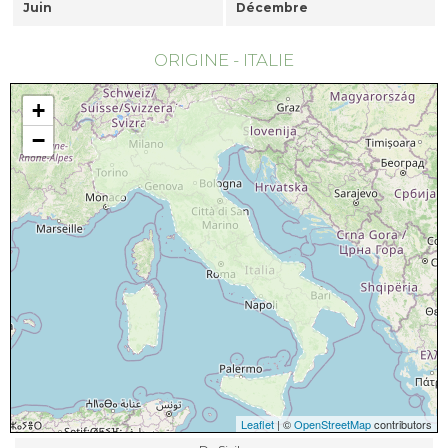
Juin
Décembre
ORIGINE - ITALIE
+
−
Leaflet
| ©
OpenStreetMap
contributors