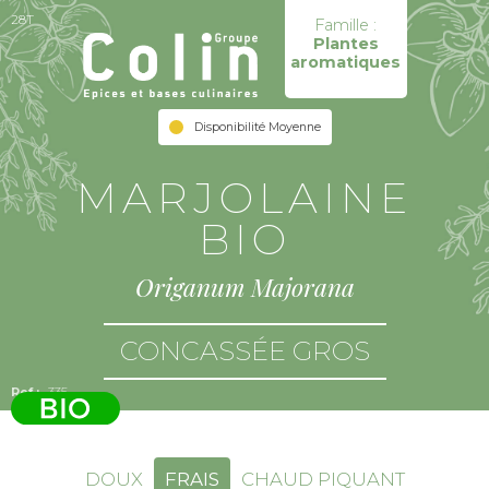
28T
Famille :
Plantes
aromatiques
Disponibilité Moyenne
MARJOLAINE
BIO
Origanum Majorana
CONCASSÉE GROS
335
DOUX
FRAIS
CHAUD PIQUANT