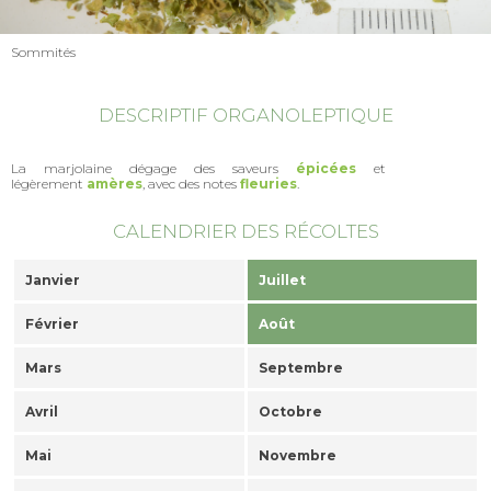
Sommités
DESCRIPTIF ORGANOLEPTIQUE
La marjolaine dégage des saveurs
épicées
et
légèrement
amères
, avec des notes
fleuries
.
CALENDRIER DES RÉCOLTES
Janvier
Juillet
Février
Août
Mars
Septembre
Avril
Octobre
Mai
Novembre