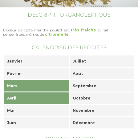
DESCRIPTIF ORGANOLEPTIQUE
L'odeur de cette menthe pouliot est
très fraîche
et fait
penser à des arômes de
citronnelle
.
CALENDRIER DES RÉCOLTES
Janvier
Juillet
Février
Août
Mars
Septembre
Avril
Octobre
Mai
Novembre
Juin
Décembre