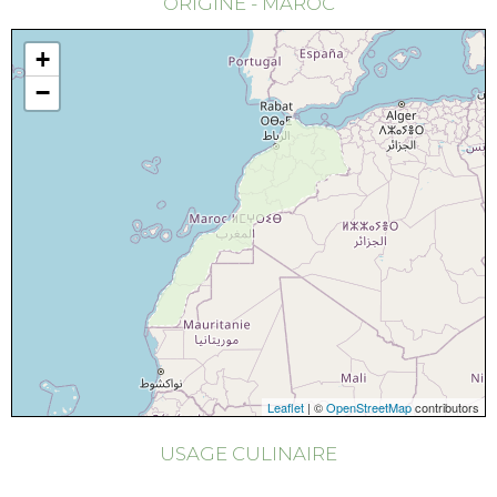
ORIGINE - MAROC
+
−
Leaflet
| ©
OpenStreetMap
contributors
USAGE CULINAIRE