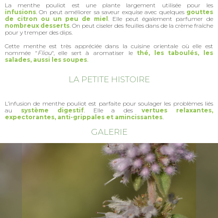
La menthe pouliot est une plante largement utilisée pour les
infusions
. On peut améliorer sa saveur exquise avec quelques
gouttes
de citron ou un peu de miel
. Elle peut également parfumer de
nombreux desserts
. On peut ciseler des feuilles dans de la crème fraîche
pour y tremper des dips.
Cette menthe est très appréciée dans la cuisine orientale où elle est
nommée "
Fliou
", elle sert à aromatiser le
thé, les taboulés, les
salades, aussi les soupes
.
LA PETITE HISTOIRE
L’infusion de menthe pouliot est parfaite pour soulager les problèmes liés
au
système digestif
. Elle a des
vertues relaxantes,
expectorantes, anti-grippales et amincissantes
.
GALERIE