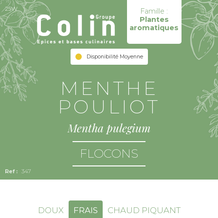
25W
Famille :
Plantes
aromatiques
Disponibilité Moyenne
MENTHE
POULIOT
Mentha pulegium
FLOCONS
347
DOUX
FRAIS
CHAUD PIQUANT