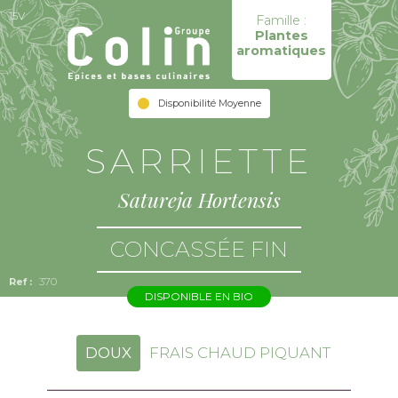
15V
Famille :
Plantes
aromatiques
Disponibilité Moyenne
SARRIETTE
Satureja Hortensis
CONCASSÉE FIN
370
DISPONIBLE EN BIO
DOUX
FRAIS CHAUD PIQUANT