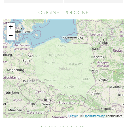
ORIGINE - POLOGNE
+
−
Leaflet
| ©
OpenStreetMap
contributors