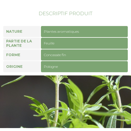
DESCRIPTIF PRODUIT
NATURE
Plantes aromatiques
PARTIE DE LA
Feuille
PLANTE
FORME
Concassée fin
ORIGINE
Pologne