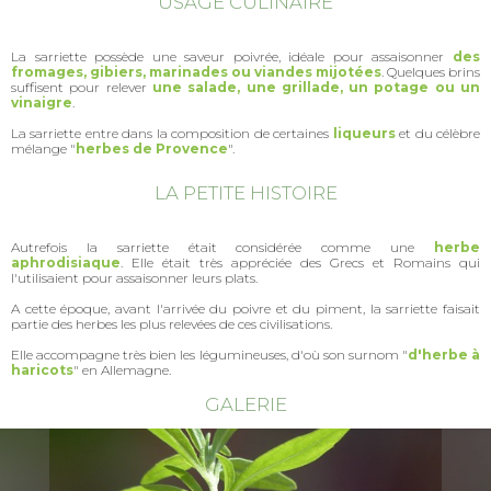
USAGE CULINAIRE
La sarriette possède une saveur poivrée, idéale pour assaisonner
des
fromages, gibiers, marinades ou viandes mijotées
. Quelques brins
suffisent pour relever
une salade, une grillade, un potage ou un
vinaigre
.
La sarriette entre dans la composition de certaines
liqueurs
et du célèbre
mélange "
herbes de Provence
".
LA PETITE HISTOIRE
Autrefois la sarriette était considérée comme une
herbe
aphrodisiaque
. Elle était très appréciée des Grecs et Romains qui
l'utilisaient pour assaisonner leurs plats.
A cette époque, avant l'arrivée du poivre et du piment, la sarriette faisait
partie des herbes les plus relevées de ces civilisations.
Elle accompagne très bien les légumineuses, d'où son surnom "
d'herbe à
haricots
" en Allemagne.
GALERIE