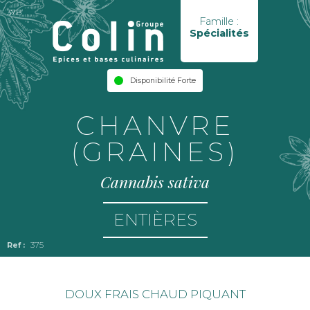
37B
Famille :
Spécialités
Disponibilité Forte
CHANVRE
(GRAINES)
Cannabis sativa
ENTIÈRES
375
DOUX FRAIS CHAUD PIQUANT