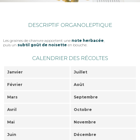
DESCRIPTIF ORGANOLEPTIQUE
Les graines de chanvre apportent une
note herbacée
,
puis un
subtil goût de noisette
en bouche.
CALENDRIER DES RÉCOLTES
Janvier
Juillet
Février
Août
Mars
Septembre
Avril
Octobre
Mai
Novembre
Juin
Décembre