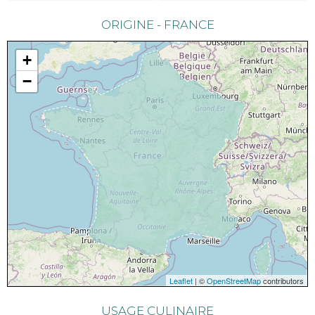
ORIGINE - FRANCE
+
−
Leaflet
| ©
OpenStreetMap
contributors
USAGE CULINAIRE