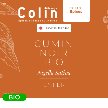
27L
Famille :
Épices
Disponibilité Faible
CUMIN
NOIR
BIO
Nigella Sativa
ENTIER
379