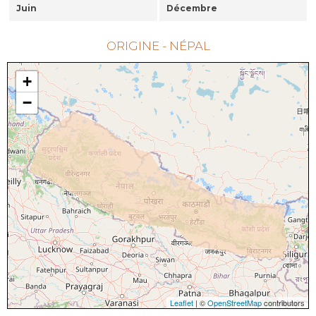
Juin
Décembre
ORIGINE - NÉPAL
+
−
Leaflet
| ©
OpenStreetMap
contributors