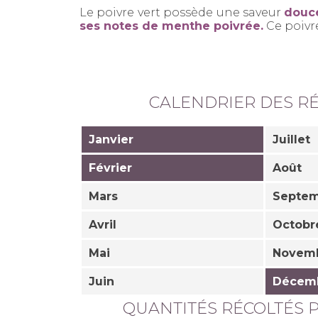
Le poivre vert possède une saveur
douce
ses notes de menthe poivrée.
Ce poivre
CALENDRIER DES R
Janvier
Juillet
Février
Août
Mars
Septe
Avril
Octobr
Mai
Novem
Juin
Décem
QUANTITÉS RÉCOLTÉS 