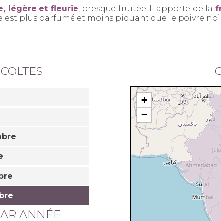
, légère et fleurie
, presque fruitée. Il apporte de la
f
 est plus parfumé et moins piquant que le poivre noir
ÉCOLTES
O
+
−
mbre
e
bre
bre
PAR ANNÉE