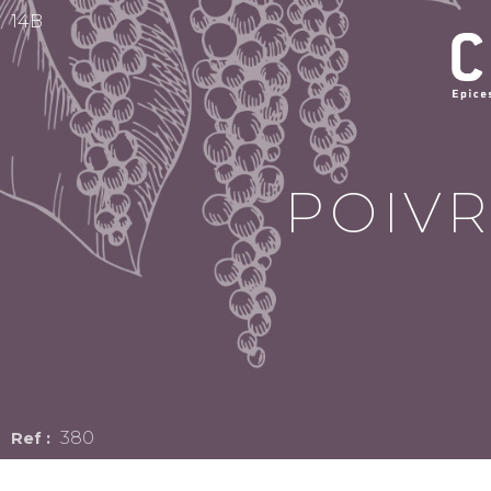
14B
POIVR
380