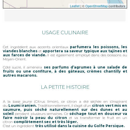
Leaflet
| ©
OpenStreetMap
contributors
USAGE CULINAIRE
Cet ingrédient aux accents orientaux
parfumera les poissons, les
viandes blanches
et
apportera sa saveur typique aux tajines et
aux farces de viande.
Il est également employé dans des boissons au
Moyen-Orient.
Côté sucré, il amènera
ses parfums d’agrumes à une salade de
fruits ou une confiture, à des gâteaux, crèmes chantilly et
autres macarons.
LA PETITE HISTOIRE
A la base jaune (Citrus limon), ce citron a été séchée en s’inspirant
du
Loumi iranien.
Traditionnellement, il s’agit d’un
citron vert mis en
saumure, puis séché naturellement sur des dunes et au
soleil
pendant plusieurs semaines. Ce
séchage tout en douceur va
faire noircir la peau du citron
et va transformer le fruit en un
citron
complètement sec et très léger.
C’est un ingrédient
très utilisé dans la cuisine du Golfe Persique.