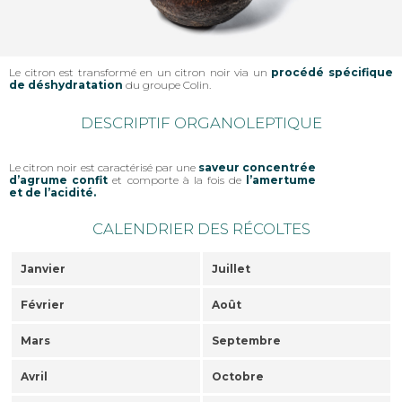
Le citron est transformé en un citron noir via un
procédé spécifique
de déshydratation
du groupe Colin.
DESCRIPTIF ORGANOLEPTIQUE
Le citron noir est caractérisé par une
saveur concentrée
d’agrume confit
et comporte à la fois de
l’amertume
et de l’acidité.
CALENDRIER DES RÉCOLTES
Janvier
Juillet
Février
Août
Mars
Septembre
Avril
Octobre