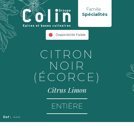
38F
Famille :
Spécialités
Disponibilité Faible
CITRON
NOIR
(ÉCORCE)
Citrus Limon
ENTIÈRE
444