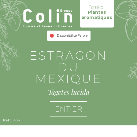
35U
Famille :
Plantes
aromatiques
Disponibilité Faible
ESTRAGON
DU
MEXIQUE
Tagetes lucida
ENTIER
454