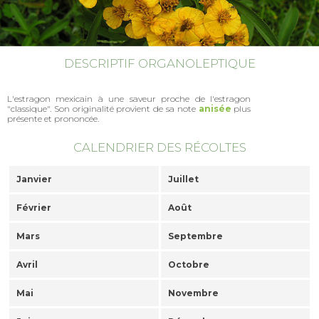
DESCRIPTIF ORGANOLEPTIQUE
L'estragon mexicain à une saveur proche de l'estragon
"classique". Son originalité provient de sa note
anisée
plus
présente et prononcée.
CALENDRIER DES RÉCOLTES
Janvier
Juillet
Février
Août
Mars
Septembre
Avril
Octobre
Mai
Novembre