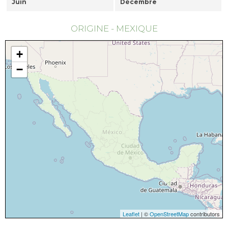
Juin
Décembre
ORIGINE - MEXIQUE
+
−
Leaflet
| ©
OpenStreetMap
contributors