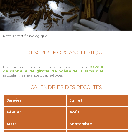
Produit certifié biologique.
DESCRIPTIF ORGANOLEPTIQUE
Les feuilles de cannelier de ceylan présentent une
saveur
de cannelle, de girofle, de poivre de la Jamaïque
rappelant le mélange quatre épices.
CALENDRIER DES RÉCOLTES
Janvier
Juillet
Février
Août
Mars
Septembre