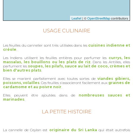
Leaflet
| ©
OpenStreetMap
contributors
USAGE CULINAIRE
Les feuilles du cannelier sont très utilisées dans les
cuisines indienne et
créole
.
Les Indiens utilisent les feuilles entières pour parfumer les
currys, les
massalas, les bouillons ou les plats de riz
. Dans les Antilles, elles
parfument les
soupes, les pilafs, sauce au lait de coco, crèmes et
bien d'autres plats
.
Elles se marient parfaitement avec toutes sortes de
viandes gibiers,
poissons, volailles
. Ces feuilles s'associeront facilement aux
graines de
cardamome et au poivre noir
.
Elles peuvent être ajoutées dans de
nombreuses sauces et
marinades
.
LA PETITE HISTOIRE
La cannelle de Ceylan est
originaire du Sri Lanka
qui était autrefois