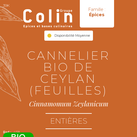
39K
Famille :
Épices
Disponibilité Moyenne
CANNELIER
BIO DE
CEYLAN
(FEUILLES)
Cinnamomum Zeylanicum
ENTIÈRES
458