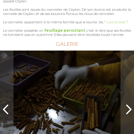
appelé Ceylan.
Les feuilles sont issues du cannelier de Ceylan. De son écorce est produite la
cannelle de Ceylan, et de ses boutons floraux les clous de cannelier.
Le cannelier appartient à la même famille que le laurier, les "
Lauraceae
".
Le cannelier possède un
feuillage persistant
, c'est-à-dire que ses feuilles
ne tombent pas en automne. Elles peuvent-être récoltées toute l'année.
GALERIE