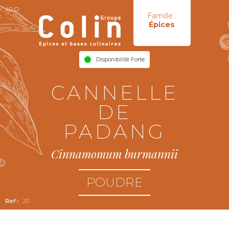
40 O
Famille :
Épices
Disponibilité Forte
CANNELLE
DE
PADANG
Cinnamomum burmannii
POUDRE
20