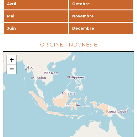
Avril
Octobre
Mai
Novembre
Juin
Décembre
ORIGINE - INDONÉSIE
+
−