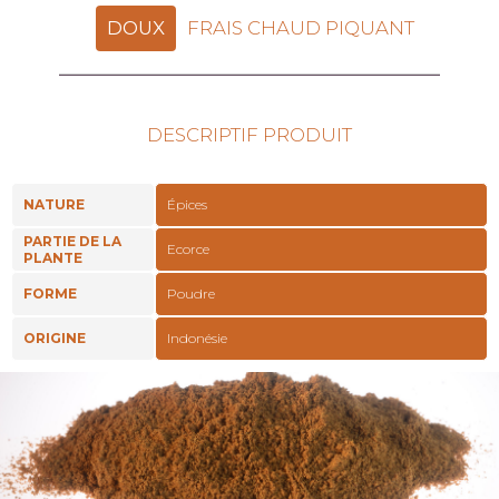
DOUX
FRAIS CHAUD PIQUANT
DESCRIPTIF PRODUIT
NATURE
Épices
PARTIE DE LA
Ecorce
PLANTE
FORME
Poudre
ORIGINE
Indonésie