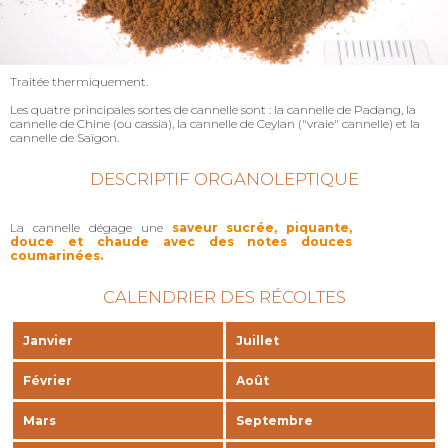
Traitée thermiquement.
Les quatre principales sortes de cannelle sont : la cannelle de Padang, la
cannelle de Chine (ou cassia), la cannelle de Ceylan ("vraie" cannelle) et la
cannelle de Saïgon.
DESCRIPTIF ORGANOLEPTIQUE
La cannelle dégage une
saveur sucrée, piquante,
douce et chaude avec des notes douces
coumarinées.
CALENDRIER DES RÉCOLTES
Janvier
Juillet
Février
Août
Mars
Septembre