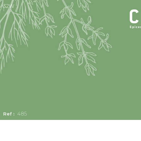
32W
485