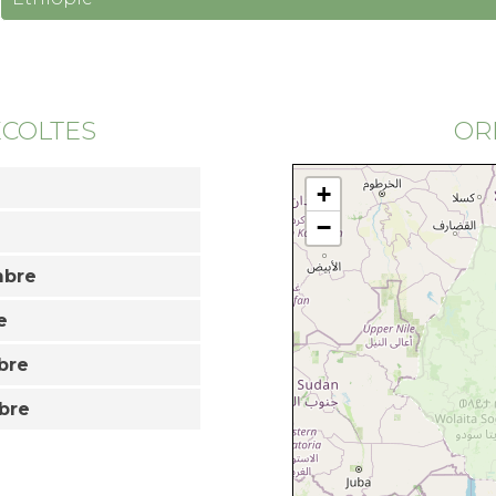
ÉCOLTES
ORI
+
−
mbre
e
bre
bre