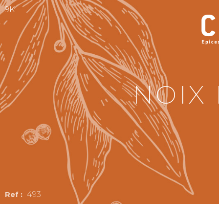
9K
NOIX 
493