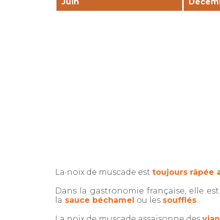
Juin
Décem
La noix de muscade est
toujours râpée 
Dans la gastronomie française, elle es
la
sauce béchamel
ou les
soufflés
.
La noix de muscade assaisonne des
via