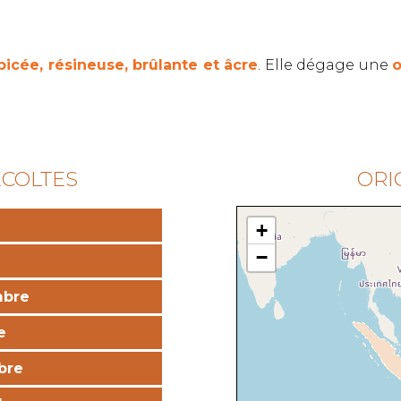
picée, résineuse, brûlante et âcre
. Elle dégage une
o
ÉCOLTES
ORI
+
−
mbre
e
bre