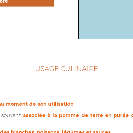
bre
USAGE CULINAIRE
au moment de son utilisation
.
t souvent
associée à la pomme de terre en purée o
ndes blanches, poissons, légumes et sauces
.