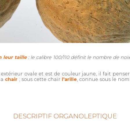
 leur taille
: le calibre 100/110 définit le nombre de noix
érieur ovale et est de couleur jaune, il fait penser à
 la
chair
; sous cette chair
l'arille
, connue sous le nom
DESCRIPTIF ORGANOLEPTIQUE