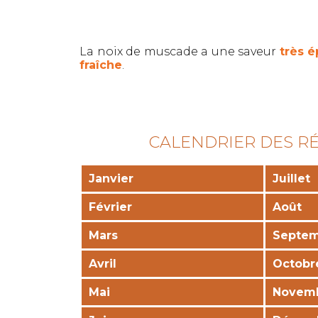
La noix de muscade a une saveur
très é
fraîche
.
CALENDRIER DES R
Janvier
Juillet
Février
Août
Mars
Septe
Avril
Octobr
Mai
Novem