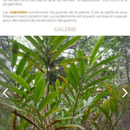
gingembre.
Les
capsules
contiennent les graines de la plante. C'est la partie la plus
fréquemment consommée. La cardamome est souvent vendue en capsule
pour des raisons de conservation des graines.
GALERIE