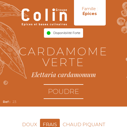
37M
Famille :
Épices
Disponibilité Forte
CARDAMOME
VERTE
Elettaria cardamomum
POUDRE
23
DOUX
FRAIS
CHAUD PIQUANT