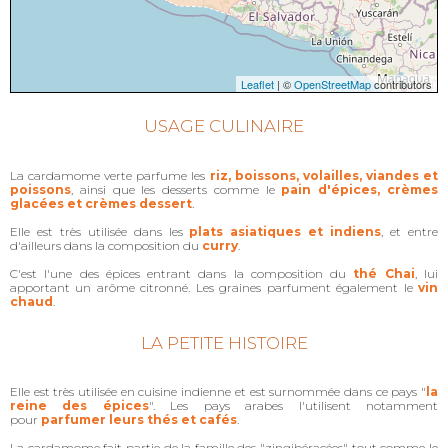
Leaflet
| ©
OpenStreetMap
contributors
USAGE CULINAIRE
La cardamome verte parfume les
riz, boissons, volailles, viandes et
poissons
, ainsi que les desserts comme le
pain d'épices, crèmes
glacées et crèmes dessert
.
Elle est très utilisée dans les
plats asiatiques et indiens
, et entre
d'ailleurs dans la composition du
curry
.
C'est l'une des épices entrant dans la composition du
thé Chai
, lui
apportant un arôme citronné. Les graines parfument également le
vin
chaud
.
LA PETITE HISTOIRE
Elle est très utilisée en cuisine indienne et est surnommée dans ce pays "
la
reine des épices
". Les pays arabes l'utilisent notamment
pour
parfumer leurs thés et cafés
.
La cardamome fait partie de la famille des "zingibéracées" tout comme le