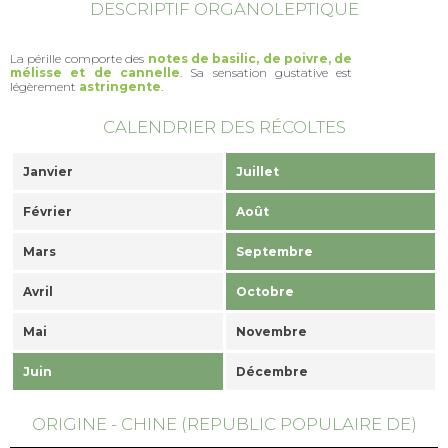
DESCRIPTIF ORGANOLEPTIQUE
La pérille comporte des
notes de basilic, de poivre, de
mélisse et de cannelle
. Sa sensation gustative est
légèrement
astringente
.
CALENDRIER DES RÉCOLTES
Janvier
Juillet
Février
Août
Mars
Septembre
Avril
Octobre
Mai
Novembre
Juin
Décembre
ORIGINE - CHINE (REPUBLIC POPULAIRE DE)