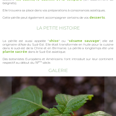
beignets).
Elle trouvera sa place dans vos préparations à consonances asiatiques.
Cette pérille peut également accompagner certains de vos
desserts
.
LA PETITE HISTOIRE
La pérille est aussi appelée "
shiso
" ou "
sésame sauvage
", elle est
originaire d'Asie du Sud-Est. Elle était transformée en huile pour la cuisine
dans le sud-est de la Chine et en Birmanie. La pérille a longtemps été une
plante sacrée
dans le Sud-Est asiatique.
Des botanistes Européens et Américains l'ont introduit sur leur continent
respectif au début du 19
ème
siècle.
GALERIE