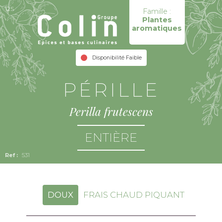
12S
Famille :
Plantes
aromatiques
Disponibilité Faible
PÉRILLE
Perilla frutescens
ENTIÈRE
531
DOUX
FRAIS CHAUD PIQUANT