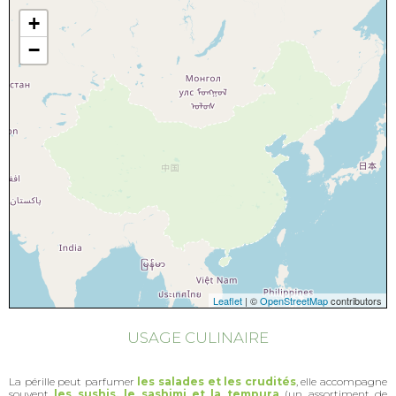
+
−
Leaflet
| ©
OpenStreetMap
contributors
USAGE CULINAIRE
La pérille peut parfumer
les salades et les crudités
, elle accompagne
souvent
les sushis, le sashimi et la tempura
(un assortiment de