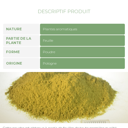
DESCRIPTIF PRODUIT
NATURE
Plantes aromatiques
PARTIE DE LA
Feuille
PLANTE
FORME
Poudre
ORIGINE
Pologne
Cette poudre est obtenue à partir de feuilles de toute première qualité.