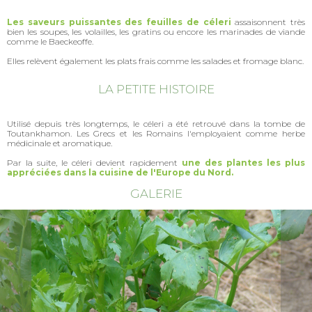
Les saveurs puissantes des feuilles de céleri
assaisonnent très
bien les soupes, les volailles, les gratins ou encore les marinades de viande
comme le Baeckeoffe.
Elles relèvent également les plats frais comme les salades et fromage blanc.
LA PETITE HISTOIRE
Utilisé depuis très longtemps, le céleri a été retrouvé dans la tombe de
Toutankhamon. Les Grecs et les Romains l'employaient comme herbe
médicinale et aromatique.
Par la suite, le céleri devient rapidement
une des plantes les plus
appréciées dans la cuisine de l'Europe du Nord.
GALERIE