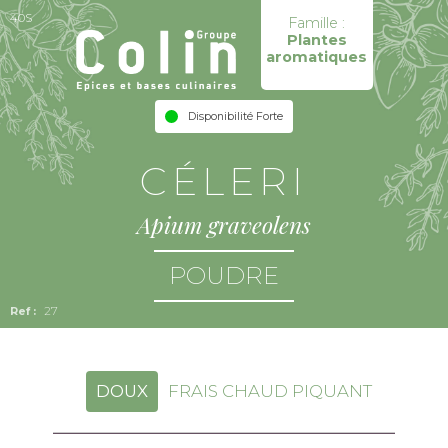
40S
Famille :
Plantes
aromatiques
Disponibilité Forte
CÉLERI
Apium graveolens
POUDRE
27
DOUX
FRAIS CHAUD PIQUANT