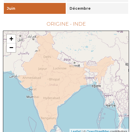
Juin
Décembre
ORIGINE - INDE
+
−
Leaflet
| ©
OpenStreetMap
contributors