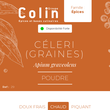
33N
Famille :
Épices
Disponibilité Forte
CÉLERI
(GRAINES)
Apium graveolens
POUDRE
29
DOUX FRAIS
CHAUD
PIQUANT