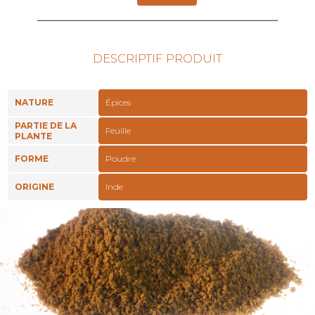
DESCRIPTIF PRODUIT
NATURE
Épices
PARTIE DE LA
Feuille
PLANTE
FORME
Poudre
ORIGINE
Inde