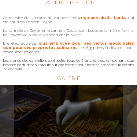
LA PETITE HISTOIRE
Cette épice était l'écorce du cannelier est
originaire du Sri Lanka
qui
était autrefois appelé Ceylan.
La cannelle de Ceylan et la cannelle Cassia, sont issues de la même famille,
les
Lauraceae
, à laquelle appartient le laurier.
Elle était autrefois
plus employée pour ses vertus médicinales
que pour ses propriétés culinaires
. Les Egyptiens l'utilisaient pour
embaumer les corps.
Les troncs des canneliers sont pelés tous les 2 ans, et c'est en séchant que
l'écorce parfumée s'enroule sur elle même pour former nos fameux bâtons
de cannelle.
GALERIE