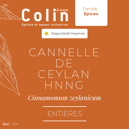
38L
Famille :
Épices
Disponibilité Moyenne
CANNELLE
DE
CEYLAN
HNNG
Cinnamomum zeylanicum
ENTIÈRES
634