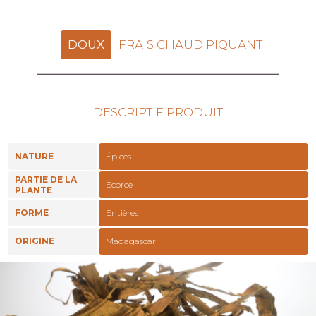
DOUX
FRAIS CHAUD PIQUANT
DESCRIPTIF PRODUIT
NATURE
Épices
PARTIE DE LA
Ecorce
PLANTE
FORME
Entières
ORIGINE
Madagascar