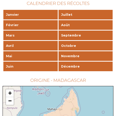
CALENDRIER DES RÉCOLTES
Janvier
Juillet
Février
Août
Mars
Septembre
Avril
Octobre
Mai
Novembre
Juin
Décembre
ORIGINE - MADAGASCAR
+
−