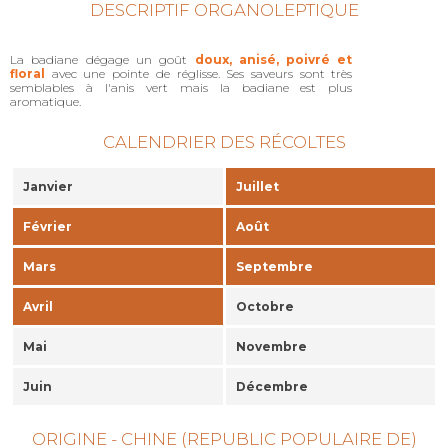
DESCRIPTIF ORGANOLEPTIQUE
La badiane dégage un goût
doux, anisé, poivré et
floral
avec une pointe de réglisse. Ses saveurs sont très
semblables à l'anis vert mais la badiane est plus
aromatique.
CALENDRIER DES RÉCOLTES
Janvier
Juillet
Février
Août
Mars
Septembre
Avril
Octobre
Mai
Novembre
Juin
Décembre
ORIGINE - CHINE (REPUBLIC POPULAIRE DE)