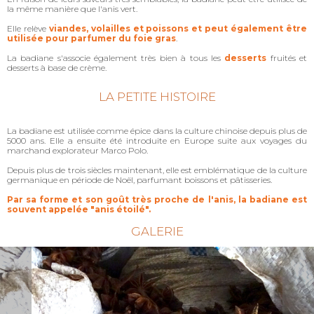
la même manière que l'anis vert.
Elle relève
viandes, volailles et poissons et peut également être
utilisée pour parfumer du foie gras
.
La badiane s'associe également très bien à tous les
desserts
fruités et
desserts à base de crème.
LA PETITE HISTOIRE
La badiane est utilisée comme épice dans la culture chinoise depuis plus de
5000 ans. Elle a ensuite été introduite en Europe suite aux voyages du
marchand explorateur Marco Polo.
Depuis plus de trois siècles maintenant, elle est emblématique de la culture
germanique en période de Noël, parfumant boissons et pâtisseries.
Par sa forme et son goût très proche de l'anis, la badiane est
souvent appelée "anis étoilé".
GALERIE