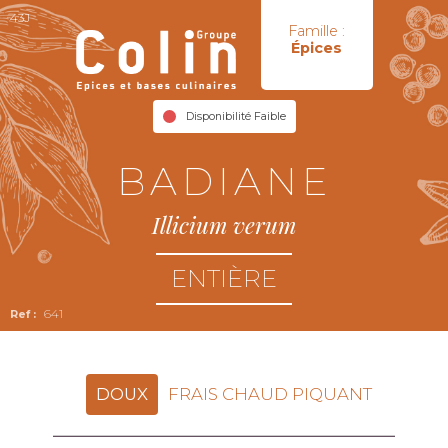
43J
Famille :
Épices
Disponibilité Faible
BADIANE
Illicium verum
ENTIÈRE
641
DOUX
FRAIS CHAUD PIQUANT