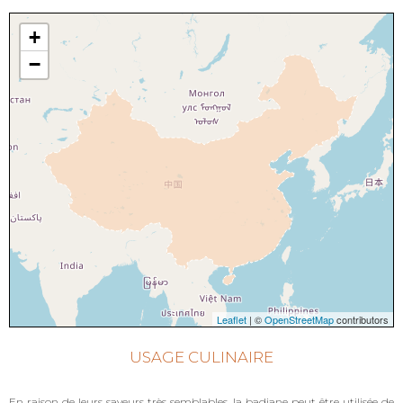
+
−
Leaflet
| ©
OpenStreetMap
contributors
USAGE CULINAIRE
En raison de leurs saveurs très semblables, la badiane peut être utilisée de