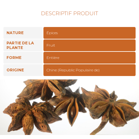
DESCRIPTIF PRODUIT
NATURE
Épices
PARTIE DE LA
Fruit
PLANTE
FORME
Entière
ORIGINE
Chine (Republic Populaire de)