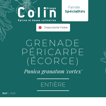
40C
Famille :
Spécialités
Disponibilité Faible
GRENADE
PÉRICARPE
(ÉCORCE)
Punica granatum 'cortex'
ENTIÈRE
645