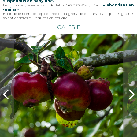
suspendus de Babylone.
Le nom de grenade vient du latin
"granatus"
signifiant
« abondant en
grains ».
En Inde le nom de l'épice tirée de la grenade est "anarda", que les graines
soient entières ou réduites en poudre.
GALERIE