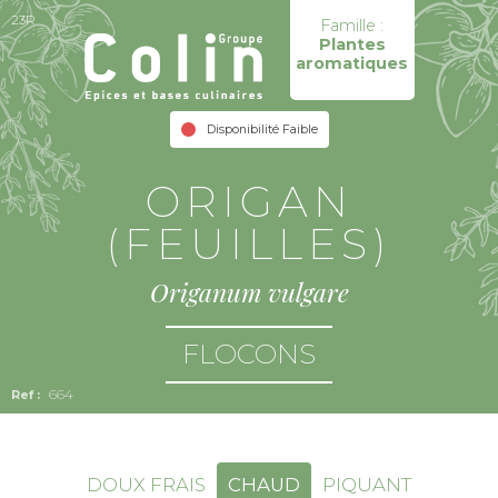
23R
Famille :
Plantes
aromatiques
Disponibilité Faible
ORIGAN
(FEUILLES)
Origanum vulgare
FLOCONS
664
DOUX FRAIS
CHAUD
PIQUANT