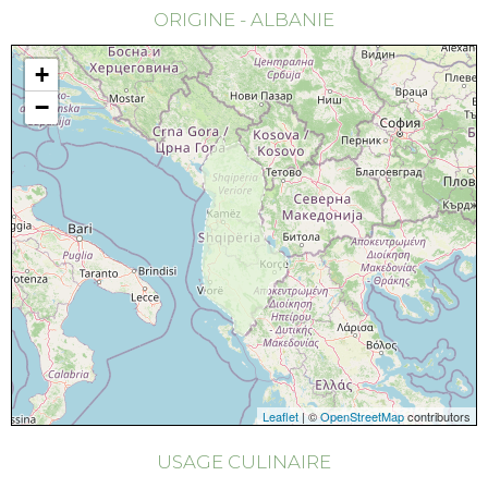
ORIGINE - ALBANIE
+
−
Leaflet
| ©
OpenStreetMap
contributors
USAGE CULINAIRE