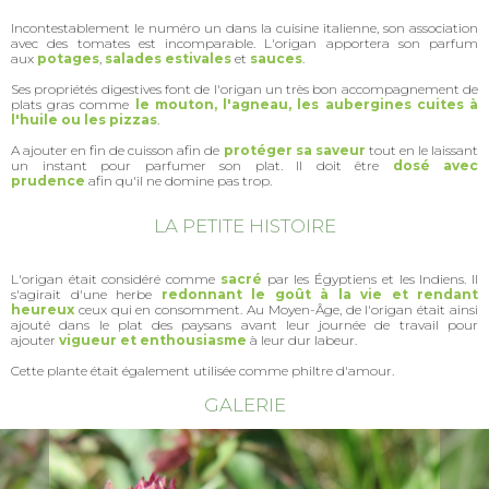
Incontestablement le numéro un dans la cuisine italienne, son association
avec des tomates est incomparable. L'origan apportera son parfum
aux
potages
,
salades
estivales
et
sauces
.
Ses propriétés digestives font de l'origan un très bon accompagnement de
plats gras comme
le mouton, l'agneau, les aubergines cuites à
l'huile ou les pizzas
.
A ajouter en fin de cuisson afin de
protéger sa saveur
tout en le laissant
un instant pour parfumer son plat. Il doit être
dosé avec
prudence
afin qu'il ne domine pas trop.
LA PETITE HISTOIRE
L'origan était considéré comme
sacré
par les Égyptiens et les Indiens. Il
s'agirait d'une herbe
redonnant le goût à la vie et
rendant
heureux
ceux qui en consomment. Au Moyen-Âge, de l'origan était ainsi
ajouté dans le plat des paysans avant leur journée de travail pour
ajouter
vigueur et enthousiasme
à leur dur labeur.
Cette plante était également utilisée comme philtre d'amour.
GALERIE