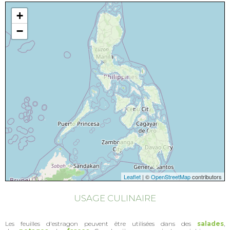
+
−
Leaflet
| ©
OpenStreetMap
contributors
USAGE CULINAIRE
Les feuilles d'estragon peuvent être utilisées dans des
salades
,