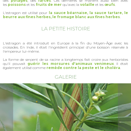
des
potages
, des
farces
. Ces dernières se marient aussi bien avec
les
poissons
et les
fruits de mer
qu'avec la
volaille
et les
œufs
.
L'estragon est utilisé pour
la sauce béarnaise,
la sauce tartare, le
beurre aux fines herbes, le fromage blanc aux fines herbes
.
LA PETITE HISTOIRE
L'estragon a été introduit en Europe à la fin du Moyen-Âge avec les
croisades. En Inde, il était l'ingrédient principal d'une boisson réservée à
l'empereur lui-même.
La forme de serpent de sa racine a longtemps fait croire aux herboristes
qu'il pouvait
guérir les morsures d'animaux venimeux
. Il était
également utilisé comme
remède contre la peste et le choléra
.
GALERIE