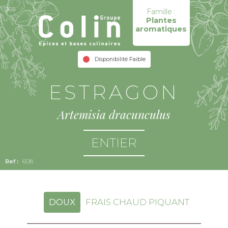
36S
Famille :
Plantes
aromatiques
Disponibilité Faible
ESTRAGON
Artemisia dracunculus
ENTIER
608
DOUX
FRAIS CHAUD PIQUANT