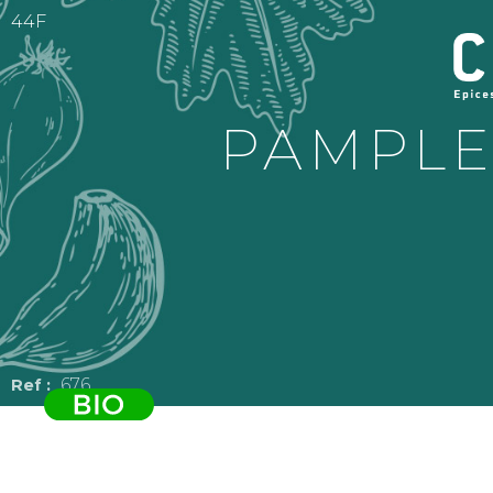
44F
PAMPLE
676