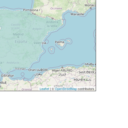
Leaflet
| ©
OpenStreetMap
contributors