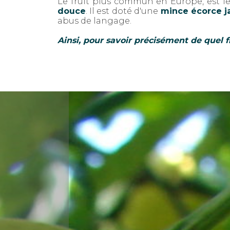
Le fruit plus commun en Europe, est l
douce
. Il est doté d'une
mince écorce ja
abus de langage.
Ainsi, pour savoir précisément
de quel f