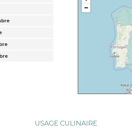
−
mbre
e
bre
bre
USAGE CULINAIRE