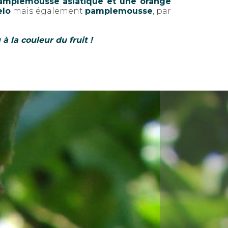
pamplemousse asiatique et une orange
lo
mais également
pamplemousse
, par
à la couleur du fruit !