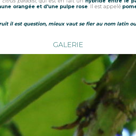
e
citrus paradisi
, qui est en fait un
hybride entre le 
une orangée et d'une pulpe rose
. Il est appelé
pome
ruit il est question, mieux vaut se fier au nom latin ou 
GALERIE