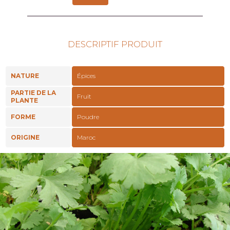
DESCRIPTIF PRODUIT
NATURE
Épices
PARTIE DE LA
Fruit
PLANTE
FORME
Poudre
ORIGINE
Maroc