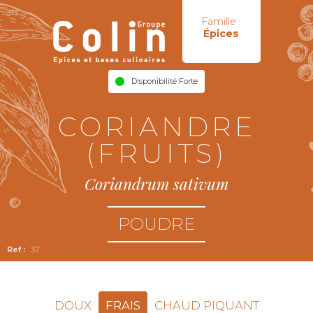
31J
Famille :
Épices
Disponibilité Forte
CORIANDRE
(FRUITS)
Coriandrum sativum
POUDRE
37
DOUX
FRAIS
CHAUD PIQUANT