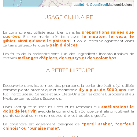
Leaflet
| ©
OpenStreetMap
contributors
USAGE CULINAIRE
La coriandre est utilisée aussi bien dans les
préparations salées que
sucrées
.
Elle se marie très bien avec
le mouton, le veau, le
gibier ainsi qu'avec le poisson
. Et on la retrouve également dans
certains gâteaux tel que le
pain d'épices
.
Les fruits de la coriandre sont l'un des ingrédients incontournables de
certains
mélanges d'épices, des currys et des colombos
.
LA PETITE HISTOIRE
Découverte dans les tombes des pharaons, la coriandre était déjà utilisée
comme plante aromatique et médicinale
il y a plus de 3000 ans
. Elle
fut introduite au Canada et aux Etats-Unis par les côlons Européens et au
Mexique par les côlons Espagnols.
Dans l'antiquité se sont les Grecs et les Romains qui
amélioraient le
goût de leur vin
avec de la coriandre. En Europe centrale on cultivait la
plante surtout comme remède contre les troubles digestifs.
La coriandre est également désignée de
"persil arabe", "cerfeuil
chinois" ou "punaise mâle"
.