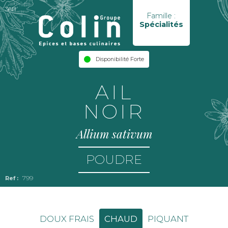
36B
Famille :
Spécialités
Disponibilité Forte
AIL
NOIR
Allium sativum
POUDRE
799
DOUX FRAIS
CHAUD
PIQUANT