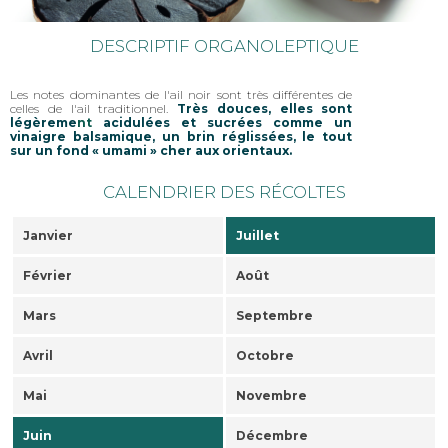
DESCRIPTIF ORGANOLEPTIQUE
Les notes dominantes de l'ail noir sont très différentes de
celles de l'ail traditionnel.
Très douces, elles sont
légèreme
nt
acidulées et sucrées comme un
vinaigre balsamique, un brin réglissées, le tout
sur un fond « umami » cher aux orientaux.
CALENDRIER DES RÉCOLTES
Janvier
Juillet
Février
Août
Mars
Septembre
Avril
Octobre
Mai
Novembre
Juin
Décembre