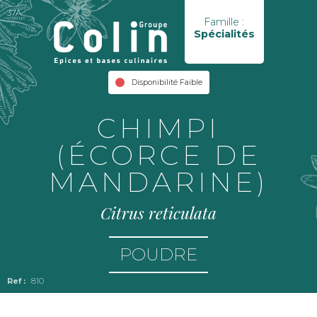
37A
Famille :
Spécialités
Disponibilité Faible
CHIMPI
(ÉCORCE DE
MANDARINE)
Citrus reticulata
POUDRE
810