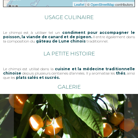
Leaflet
| ©
OpenStreetMap
contributors
USAGE CULINAIRE
Le chimpi est à utiliser tel un
condiment pour accompagner le
poisson, la viande de canard et de pigeon.
Il entre également dans
la composition du
gâteau de Lune chinois
traditionnel.
LA PETITE HISTOIRE
Le chimpi est utilisé dans la
cuisine et la médecine traditionnelle
chinoise
depuis plusieurs centaines d’années. Il y aromatise les
thés
, ainsi
que les
plats salés et sucrés.
GALERIE