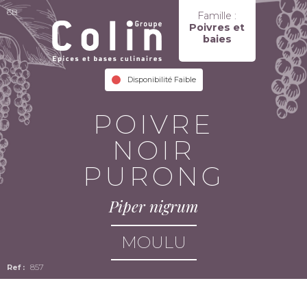
6B
Famille :
Poivres et
baies
Disponibilité Faible
POIVRE
NOIR
PURONG
Piper nigrum
MOULU
857