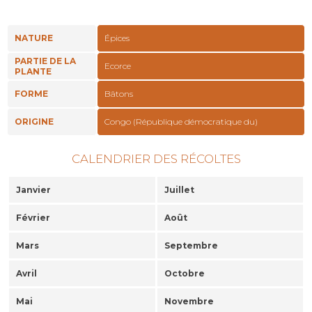
NATURE
Épices
PARTIE DE LA
Ecorce
PLANTE
FORME
Bâtons
ORIGINE
Congo (République démocratique du)
CALENDRIER DES RÉCOLTES
Janvier
Juillet
Février
Août
Mars
Septembre
Avril
Octobre
Mai
Novembre