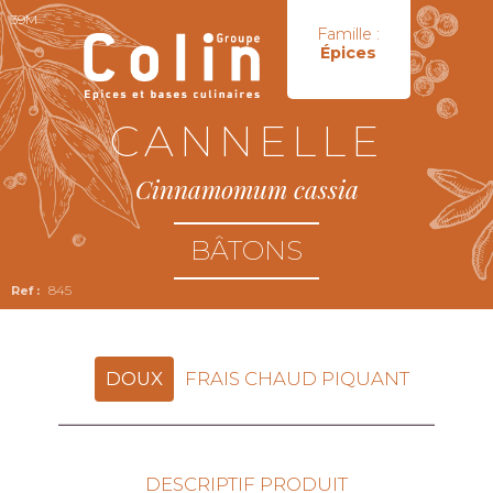
39M
Famille :
Épices
CANNELLE
Cinnamomum cassia
BÂTONS
845
DOUX
FRAIS CHAUD PIQUANT
DESCRIPTIF PRODUIT