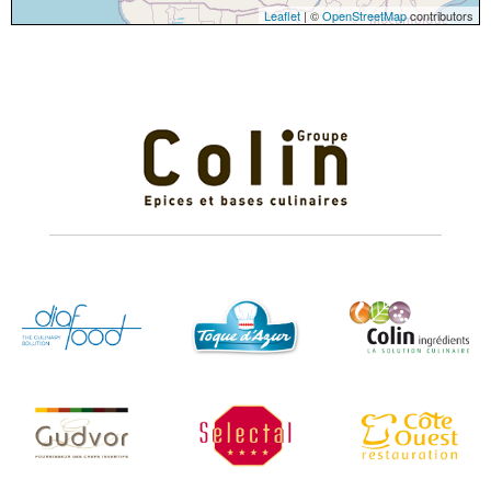
Leaflet
| ©
OpenStreetMap
contributors