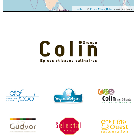
Leaflet
| ©
OpenStreetMap
contributors