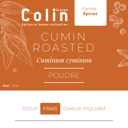
26J
Famille :
Épices
CUMIN
ROASTED
Cuminum cyminum
POUDRE
890
DOUX
FRAIS
CHAUD PIQUANT