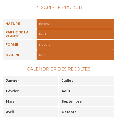
DESCRIPTIF PRODUIT
NATURE
Épices
PARTIE DE LA
Fruit
PLANTE
FORME
Poudre
ORIGINE
Inde
CALENDRIER DES RÉCOLTES
Janvier
Juillet
Février
Août
Mars
Septembre
Avril
Octobre