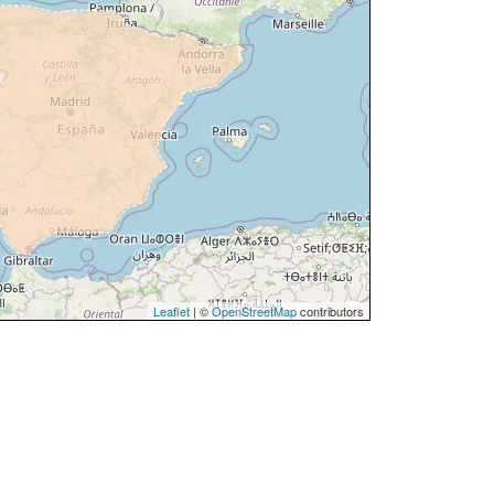
Leaflet
| ©
OpenStreetMap
contributors