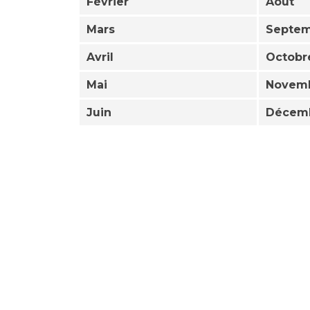
Février
Août
Mars
Septe
Avril
Octobr
Mai
Novem
Juin
Décem