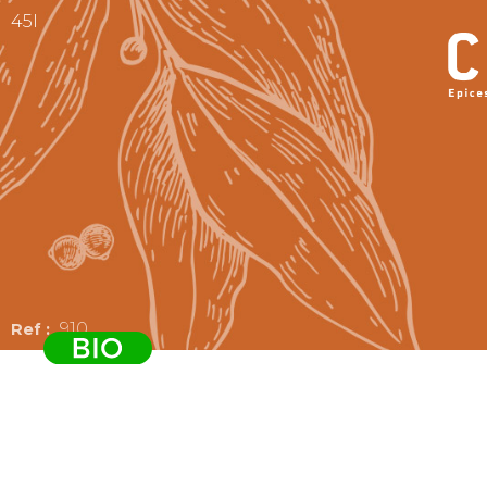
45I
910