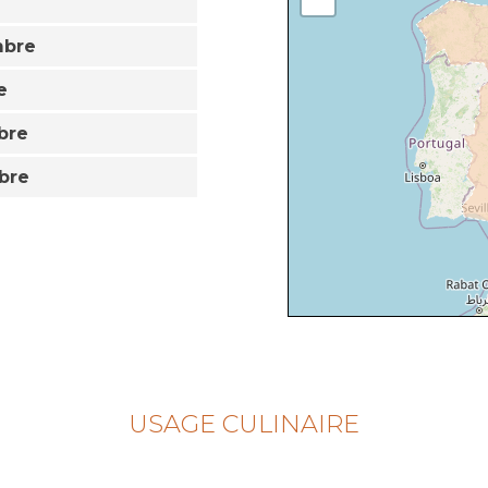
mbre
e
bre
bre
USAGE CULINAIRE