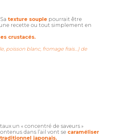
. Sa
texture souple
pourrait être
d’une recette ou tout simplement en
des crustacés.
le, poisson blanc, fromage frais…) de
ntaux un « concentré de saveurs »
contenus dans l’ail vont se
caraméliser
 traditionnel japonais.