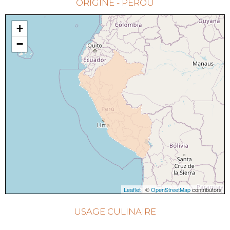
ORIGINE - PEROU
+
−
Leaflet
| ©
OpenStreetMap
contributors
USAGE CULINAIRE