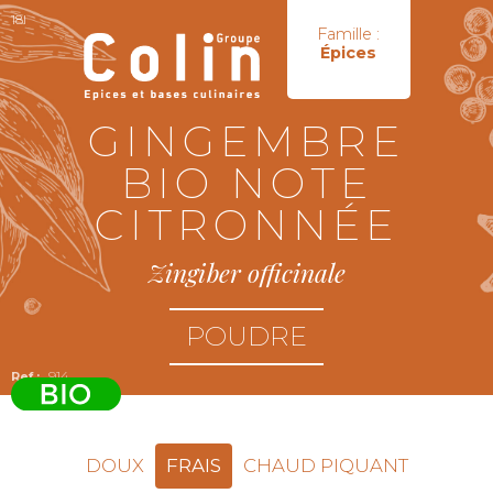
18I
Famille :
Épices
GINGEMBRE
BIO NOTE
CITRONNÉE
Zingiber officinale
POUDRE
914
DOUX
FRAIS
CHAUD PIQUANT