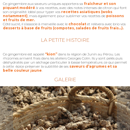
Ce gingembre aux saveurs uniques apportera sa
fraîcheur et son
piquant modéré
à vos recettes, avec des notes intenses de citron qui font
son originalité. Idéal pour typer vos
recettes asiatiques (woks
notamment)
, mais également pour sublimer vos recettes de
poissons
et fruits de mer.
Côté sucré, il s’associe à merveille avec le
chocolat
et relèvera avec brio vos
desserts à base de fruits (compotes, salades de fruits frais…).
LA PETITE HISTOIRE
Ce gingembre est appelé
“kion”
dans la région de Junín au Pérou. Les
rhizomes arrivent frais dans les ateliers Georges Colin. Ils y sont pelés puis
déshydratés par un séchage particulier à basse température, ce qui permet
à cette épice préserver la subtilité de ses
saveurs d’agrumes et sa
belle couleur jaune
.
GALERIE