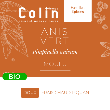
44P
Famille :
Épices
ANIS
VERT
Pimpinella anisum
MOULU
918
DOUX
FRAIS CHAUD PIQUANT